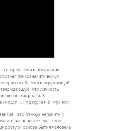
го направления в психологии.
есмотрел психоаналитическую
изм приспособления к окружающей
 утверждающую, что личность
оведенческих ролей. В
ся идеи К. Роджерса и В. Франкла.
звитие - это отнюдь неприйти к
рушить равновесие через свое
у росту и- основа бытия человека.