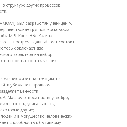
 в структуре других процессов,
сти.
САМОАЛ) был разработан ученицей А.
вершенствован группой московских
ой и М.В. Кроз. Н.Ф. Калина
го Э. Шострем . Данный тест состоит
 которых включает два
еского характера на выбор
л как основных составляющих
о человек живет настоящим, не
найти убежище в прошлом;
 разделяет ценности
 А. Маслоу относит истину, добро,
 жизненность, уникальность,
екоторые другие;
в людей и в могущество человеческих
ывает способность к бытийному