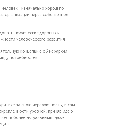
о человек - изначально хорош по
оей организации через собственное
едовать психически здоровых и
жности человеческого развития.
оятельную концепцию об иерархии
миду потребностей:
критике за свою иерархичность, и сам
закрепленности уровней, приняв идею
т быть более актуальными, даже
иците.