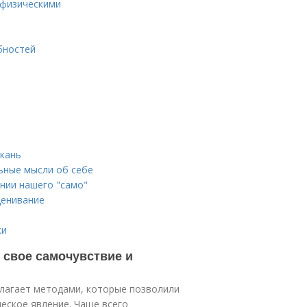
 физическими
бностей
ткань
ьные мысли об себе
нии нашего "само"
ценивание
ки
 свое самочувствие и
олагает методами, которые позволили
еское явление. Чаще всего