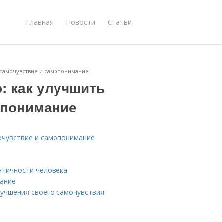
Главная
Новости
Статьи
е самочувствие и самопонимание
: как улучшить
опонимание
мочувствие и самопонимание
нтичности человека
мание
лучшения своего самочувствия