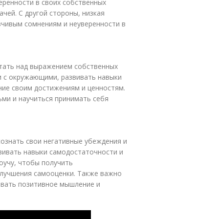
еренности в своих собственных
чей. С другой стороны, низкая
зчивым сомнениям и неуверенности в
тать над выражением собственных
и с окружающими, развивать навыки
ние своим достижениям и ценностям.
ьми и научиться принимать себя
сознать свои негативные убеждения и
звивать навыки самодостаточности и
оучу, чтобы получить
лучшения самооценки. Также важно
вать позитивное мышление и