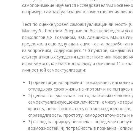
самопонимание изучается исследователями косвенно,
например, самоактуализации и самоотношения лично
Тест по оценке уровня самоактуализации личности (
Маслоу Э. Шострем. Впервые он был переведен и усо
психологов Л.Я. Гозманом, Ю.Е. Алешиной, М.В. За-гик
предложила еще одну адаптацию теста, разработанно
из вопросника, содержащего 100 пунктов, каждый из
альтернативных суждения ценностного или поведенч
испытуемого, ключа к вопроснику и описания 11 шка
личностной самоактуализации:
1) ориентация во времени - показывает, наскольк
откладывая свою жизнь на «потом» и не пытаясь 
2) ценности - указывает на то, насколько человек
самоактуализирующейся личности, к числу которых
красоту, целостность, отсутствие раздвоенности,
справедливость, простоту, самодостаточность и н
3) взгляд на природу человека - определяет веру 
возможностей; 4) потребность в познании - опис