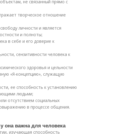
 объектам, не связанный прямо с
 отражает творческое отношение
 свободу личности и является
остности и полноты;
ка в себе и его доверие к
ьности, сензитивности человека к
психического здоровья и цельности
вную «Я-концепцию», служащую
ости, ее способность к установлению
ающими людьми;
 или отсутствием социальных
мовыражению в процессе общения.
му она важна для человека
огии, изучающая способность