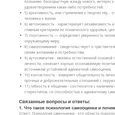
познанию: бескорыстную жажду нового, интерес к
удовлетворением каких-либо потребностей;
5) креативность, или стремление к творчеству, -
человека к жизни;
6) автономность - характеризует независимость и
главным критерием ее психического здоровья, цел
7) спонтанность — определяет уверенность челове
окружающему миру;
8) самопонимание - свидетельствует о чувствител
своим желаниям и потребностям;
9) аутосимпатия - являясь естественной основой 
личности, означает хорошо осознаваемую позити
источником устойчивой адекватной самооценки;
10) контактность - измеряет общительность личн
прочных и доброжелательных отношений с окруж
11) гибкость в общении - соотносится с наличием
стереотипов, со способностью к адекватному са
Связанные вопросы и ответы:
1. Что такое психология самооценки и поче
Ответ: Психология самооценки - это область психол