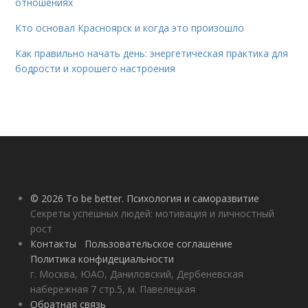
отношениях
Кто основал Красноярск и когда это произошло
Как правильно начать день: энергетическая практика для
бодрости и хорошего настроения
© 2026 To be better. Психология и саморазвитие
Секреты успешных людей: мотивация и личностный
рост
Контакты
Пользовательское соглашение
Политика конфидециальности
г. Москва, ЮАО, Даниловский, Дербеневская
набережная 7 стр.5, м. Павелецкая
Обратная связь