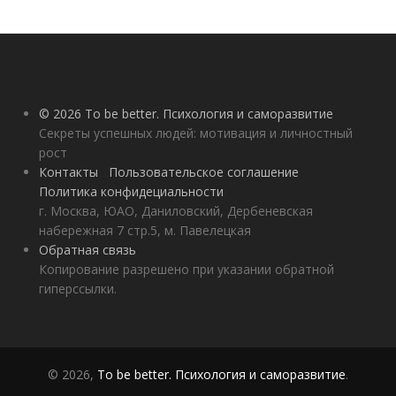
© 2026 To be better. Психология и саморазвитие
Секреты успешных людей: мотивация и личностный
рост
Контакты
Пользовательское соглашение
Политика конфидециальности
г. Москва, ЮАО, Даниловский, Дербеневская
набережная 7 стр.5, м. Павелецкая
Обратная связь
Копирование разрешено при указании обратной
гиперссылки.
© 2026,
To be better. Психология и саморазвитие
.