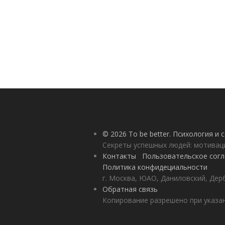
© 2026 To be better. Психология и
Секреты успешных людей: мотивац
Контакты
Пользовательское сог
Политика конфидециальности
г. Москва, ЮАО, Даниловский, Дерб
Обратная связь
Копирование разрешено при указан