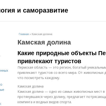
ология и саморазвитие
Главная
»
Камская долина
Камская долина
Какие природные объекты Пе
у
привлекают туристов
Пермская область — это регион, богатый уникальны
енных
привлекают туристов со всего мира. От живописных д
что посмотреть каждому.
го
Камская долина
вые
Камская долина — одно из самых живописных мест в 
протянувшаяся через долину, предлагает потрясающи
кемпинга и водных видов спорта.
к