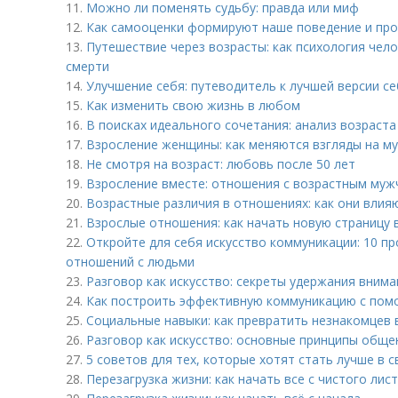
11.
Можно ли поменять судьбу: правда или миф
12.
Как самооценки формируют наше поведение и про
13.
Путешествие через возрасты: как психология чел
смерти
14.
Улучшение себя: путеводитель к лучшей версии с
15.
Как изменить свою жизнь в любом
16.
В поисках идеального сочетания: анализ возраста
17.
Взросление женщины: как меняются взгляды на м
18.
Не смотря на возраст: любовь после 50 лет
19.
Взросление вместе: отношения с возрастным муж
20.
Возрастные различия в отношениях: как они влия
21.
Взрослые отношения: как начать новую страницу в
22.
Откройте для себя искусство коммуникации: 10 п
отношений с людьми
23.
Разговор как искусство: секреты удержания внима
24.
Как построить эффективную коммуникацию с пом
25.
Социальные навыки: как превратить незнакомцев 
26.
Разговор как искусство: основные принципы обще
27.
5 советов для тех, которые хотят стать лучше в 
28.
Перезагрузка жизни: как начать все с чистого лис