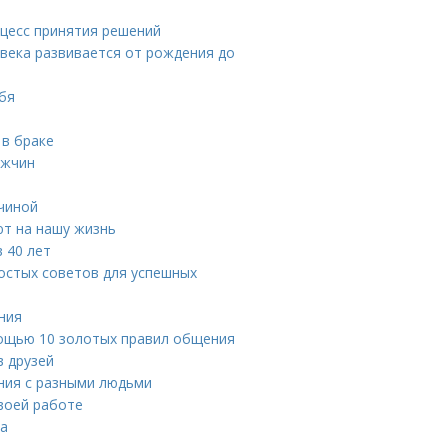
цесс принятия решений
овека развивается от рождения до
ебя
 в браке
ужчин
чиной
ют на нашу жизнь
 40 лет
ростых советов для успешных
ния
ощью 10 золотых правил общения
в друзей
ния с разными людьми
своей работе
та