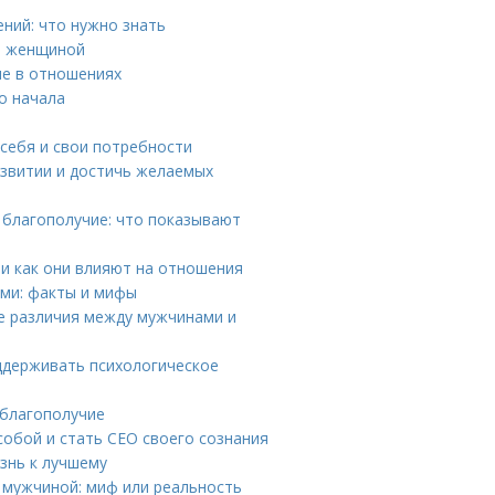
ений: что нужно знать
и женщиной
ие в отношениях
о начала
 себя и свои потребности
азвитии и достичь желаемых
 благополучие: что показывают
и как они влияют на отношения
ами: факты и мифы
ые различия между мужчинами и
ддерживать психологическое
 благополучие
собой и стать CEO своего сознания
знь к лучшему
 мужчиной: миф или реальность