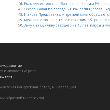
46.
Роль Министерства образования и науки РФ в со
47.
Секреты анализа поведения: как расшифровать ха
48.
И вновь Представители третьей силы обращаются:
49.
Мужчина старше на 15 лет: как с ним общаться и
50.
Замуж за мужчину старшего на 15 лет: плюсы и ми
 саморазвитие
ия и личностный рост
лашение
еневская набережная 7 стр.5, м. Павелецкая
ии обратной гиперссылки.