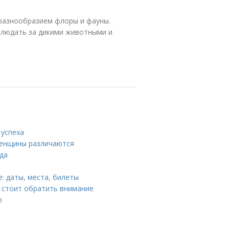
 разнообразием флоры и фауны.
блюдать за дикими животными и
 успеха
женщины различаются
ода
е: даты, места, билеты
е стоит обратить внимание
о