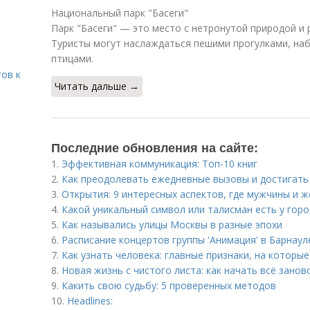
Национальный парк "Басеги"
Парк "Басеги" — это место с нетронутой природой и
Туристы могут наслаждаться пешими прогулками, на
птицами.
гов к
Читать дальше →
Последние обновления на сайте:
1.
Эффективная коммуникация: Топ-10 книг
2.
Как преодолевать ежедневные вызовы и достигать
3.
Открытия: 9 интересных аспектов, где мужчины и 
4.
Какой уникальный символ или талисман есть у гор
5.
Как назывались улицы Москвы в разные эпохи
6.
Расписание концертов группы 'Анимация' в Барнаул
7.
Как узнать человека: главные признаки, на которы
8.
Новая жизнь с чистого листа: как начать всё занов
9.
Какить свою судьбу: 5 проверенных методов
10.
Headlines: