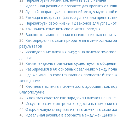
29.
Перезагрузка жизни: как начать всё с начала
30.
Идеальная разница в возрасте для крепких отнош
31.
Лучший возраст для отношений между мужчиной 
32.
Разница в возрасте: фактор успеха или препятств
33.
Перезагрузи свою жизнь: 12 законов для успешног
34.
Как начать изменять свою жизнь сегодня
35.
Важность самопознания в психологии: как понять
36.
Как определить свои приоритеты в личностном р
результатов
37.
Исследование влияния риффа на психологическое
данные
38.
Какие гендерные различия существуют в общении 
39.
Разбираемся в 60 основных различиях между пол
40.
Где же именно кроется главная пропасть: бытов
женщинами
41.
Ключевые аспекты психического здоровья: как по
благополучие
42.
В поисках счастья: как парадоксы влияют на наше
43.
Искусство самоконтроля: как достичь гармонии с 
44.
Открой новую главу: как начать изменять свою жи
45.
Идеальная разница в возрасте между женщиной и