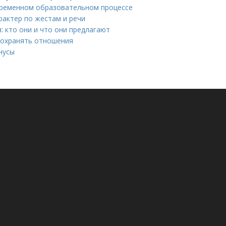
временном образовательном процессе
рактер по жестам и речи
 кто они и что они предлагают
 сохранять отношения
нусы