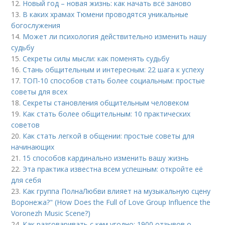
12.
Новый год – новая жизнь: как начать всё заново
13.
В каких храмах Тюмени проводятся уникальные
богослужения
14.
Может ли психология действительно изменить нашу
судьбу
15.
Секреты силы мысли: как поменять судьбу
16.
Стань общительным и интересным: 22 шага к успеху
17.
ТОП-10 способов стать более социальным: простые
советы для всех
18.
Секреты становления общительным человеком
19.
Как стать более общительным: 10 практических
советов
20.
Как стать легкой в общении: простые советы для
начинающих
21.
15 способов кардинально изменить вашу жизнь
22.
Эта практика известна всем успешным: откройте её
для себя
23.
Как группа ПолнаЛюбви влияет на музыкальную сцену
Воронежа?" (How Does the Full of Love Group Influence the
Voronezh Music Scene?)
24.
Как разговаривать с кем угодно: 1900 отзывов о