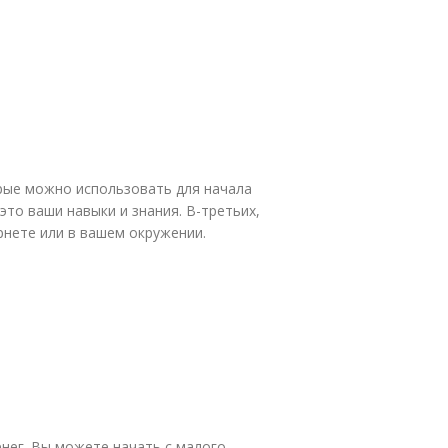
орые можно использовать для начала
это ваши навыки и знания. В-третьих,
рнете или в вашем окружении.
нег. Вы можете начать с малого,