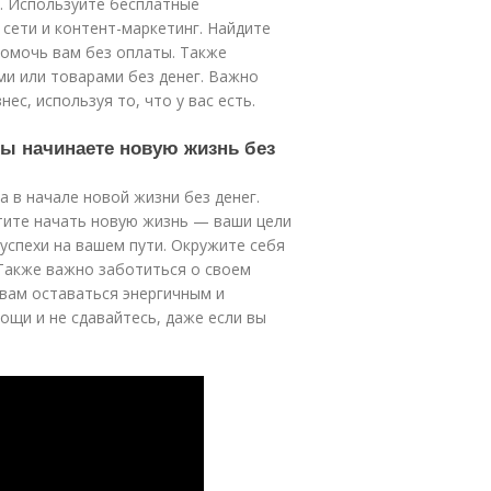
. Используйте бесплатные
 сети и контент-маркетинг. Найдите
омочь вам без оплаты. Также
и или товарами без денег. Важно
ес, используя то, что у вас есть.
вы начинаете новую жизнь без
 в начале новой жизни без денег.
отите начать новую жизнь — ваши цели
успехи на вашем пути. Окружите себя
Также важно заботиться о своем
вам оставаться энергичным и
ощи и не сдавайтесь, даже если вы