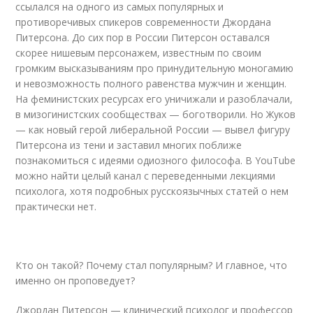
ссылался на одного из самых популярных и
противоречивых спикеров современности Джордана
Питерсона. До сих пор в России Питерсон оставался
скорее нишевым персонажем, известным по своим
громким высказываниям про принудительную моногамию
и невозможность полного равенства мужчин и женщин.
На феминистских ресурсах его уничижали и разоблачали,
в мизогинистских сообществах — боготворили. Но Жуков
— как новый герой либеральной России — вывел фигуру
Питерсона из тени и заставил многих поближе
познакомиться с идеями одиозного философа. В YouTube
можно найти целый канал с переведенными лекциями
психолога, хотя подробных русскоязычных статей о нем
практически нет.
Кто он такой? Почему стал популярным? И главное, что
именно он проповедует?
Джордан Питерсон — клинический психолог и профессор