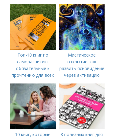
взрослости
Топ-10 книг по
Мистическое
саморазвитию:
открытие: как
обязательные к
развить ясновидение
прочтению для всех
через активацию
аджны чакры
10 книг, которые
8 полезных книг для