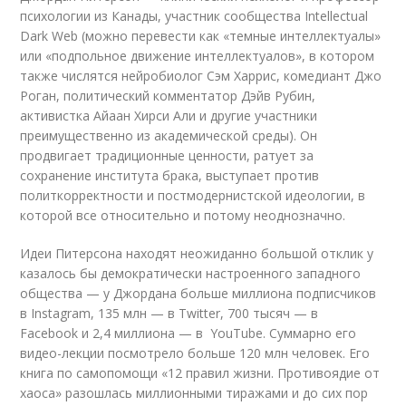
психологии из Канады, участник сообщества Intellectual
Dark Web (можно перевести как «темные интеллектуалы»
или «подпольное движение интеллектуалов», в котором
также числятся нейробиолог Сэм Харрис, комедиант Джо
Роган, политический комментатор Дэйв Рубин,
активистка Айаан Хирси Али и другие участники
преимущественно из академической среды). Он
продвигает традиционные ценности, ратует за
сохранение института брака, выступает против
политкорректности и постмодернистской идеологии, в
которой все относительно и потому неоднозначно.
Идеи Питерсона находят неожиданно большой отклик у
казалось бы демократически настроенного западного
общества — у Джордана больше миллиона подписчиков
в Instagram, 135 млн — в Twitter, 700 тысяч — в
Facebook и 2,4 миллиона — в YouTube. Суммарно его
видео
-лекции посмотрело больше 120 млн человек. Его
книга по самопомощи «12 правил жизни. Противоядие от
хаоса» разошлась миллионными тиражами и до сих пор