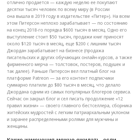
отлично продается — каждую неделю ее покупают
десятки тысяч человек по всему миру (в России
она вышла в 2019 году в издательстве «Питер»). На всем
этом Питерсон неплохо зарабатывает — по состоянию
на конец 2018-го порядка $600 тысяч в месяц. Одно его
выступление стоит $50 тысяч, продажи книг приносят
около $120 тысяч в месяц, еще $200 с лишним тысяч
Джордан зарабатывает на бизнесе (продажа
писательских и других обучающих онлайн-курсов, а также
фирменного мерча — толстовок, постеров, подушек и
так далее). Раньше Питерсон вел платный блог на
платформе Patreon — за его контент подписчики
суммарно платили до $80 тысяч в месяц, что делало
Джордана одним из самых популярных блогеров сервиса.
Сейчас он закрыл блог и сел писать продолжение «12
правил жизни» — своего главного бестселлера, сборника
житейских мудростей с легким патриархальным уклоном
и заранее распределенными ролями для мужчины и
женщины.
Какие изменения можно ожидать, если