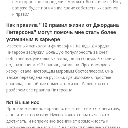
некоторое свое поведение. А может быть, и нет :) Но у
вас уже будет понимание своих собственных законов
и правил.
Как правила "12 правил жизни от Джордана
Питерсона" могут помочь мне стать более
успешным в карьере
Известный психолог и философ из Канады Джордан
Питерсон заслужил большую популярность за счет
собственных уникальных взглядов на социум. Его книга
под названием «12 правил для жизни. Противоядие к
хаосу» стала настоящим мировым бестселлером. Она
также переведена на русский, где изложены простые
правила, способные поменять жизнь. Далее кратко
разберем все правила Питерсона.
№1 Выше нос
Простое жизненное правило: негатив тянется к негативу,
а позитив к позитиву. Нужно только начать чего-то
достигать, и непременно возникнет возможность к
достижению еще чего-то. А научиться правильно ставить