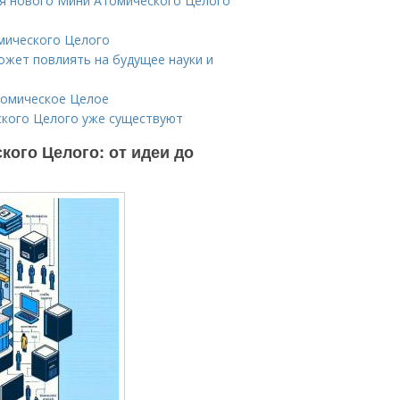
ия нового Мини Атомического Целого
мического Целого
жет повлиять на будущее науки и
томическое Целое
ского Целого уже существуют
кого Целого: от идеи до