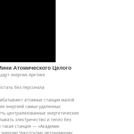
Мини Атомического Целого
адут энергию Арктике
ботать без персонала
рабатывают атомные станции малой
ия энергией самых удаленных
уть централизованные энергетические
тывать электричество и тепло без
я такая станция — «Академик
т энергию Чукотскому автономному