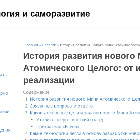
ология и саморазвитие
Главная
»
Новости
»
История развития нового Мини Атомического 
История развития нового
Атомического Целого: от 
нять
реализации
Содержание
ярно
История развития нового Мини Атомического Цело
Связанные вопросы и ответы
ьный
Каковы основные цели и задачи нового Мини Ато
Утолить энергетический голод
Прекрасная «Елена»
щения
Какие технологии легли в основу разработки нов