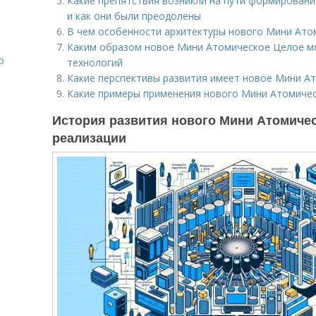
Какие препятствия возникли на пути формирован
и как они были преодолены
В чем особенности архитектуры нового Мини Ато
Каким образом новое Мини Атомическое Целое мо
о
технологий
Какие перспективы развития имеет новое Мини А
Какие примеры применения нового Мини Атомиче
История развития нового Мини Атомичес
реализации